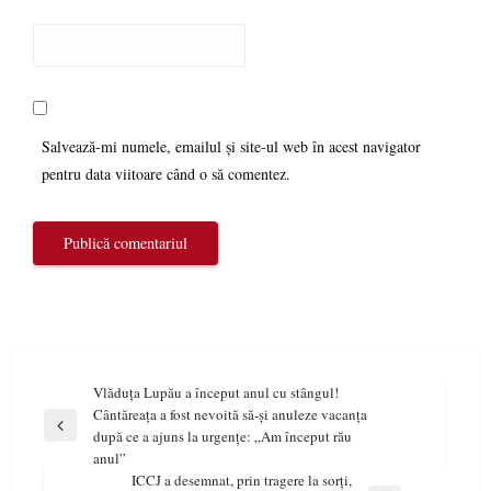
Salvează-mi numele, emailul și site-ul web în acest navigator
pentru data viitoare când o să comentez.
Navigare
Vlăduța Lupău a început anul cu stângul!
Cântăreața a fost nevoită să-și anuleze vacanța
în
Previous
după ce a ajuns la urgențe: „Am început rău
articole
Post
anul”
ICCJ a desemnat, prin tragere la sorţi,