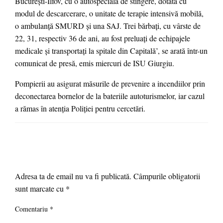
Bucureşti-Ilfov, cu o autospecială de stingere, dotată cu
modul de descarcerare, o unitate de terapie intensivă mobilă,
o ambulanţă SMURD şi una SAJ. Trei bărbaţi, cu vârste de
22, 31, respectiv 36 de ani, au fost preluaţi de echipajele
medicale şi transportaţi la spitale din Capitală’, se arată într-un
comunicat de presă, emis miercuri de ISU Giurgiu.
Pompierii au asigurat măsurile de prevenire a incendiilor prin
deconectarea bornelor de la bateriile autoturismelor, iar cazul
a rămas în atenţia Poliţiei pentru cercetări.
LEAVE A RESPONSE
Adresa ta de email nu va fi publicată.
Câmpurile obligatorii
sunt marcate cu
*
Comentariu
*