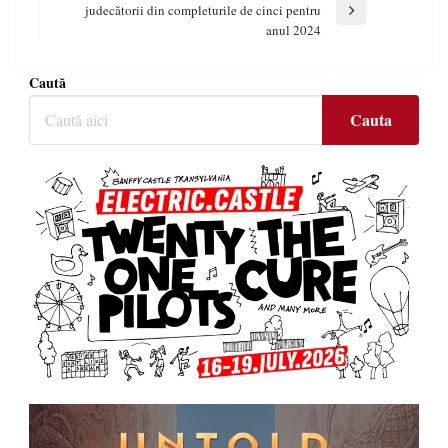
judecătorii din completurile de cinci pentru
Next
anul 2024
Post
Caută
Cauta