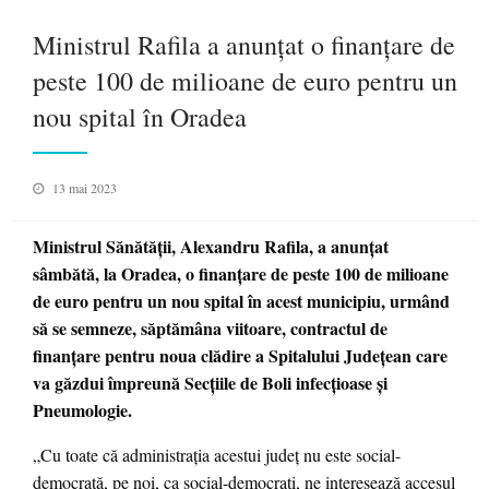
Ministrul Rafila a anunţat o finanţare de
peste 100 de milioane de euro pentru un
nou spital în Oradea
Posted
13 mai 2023
on
Ministrul Sănătăţii, Alexandru Rafila, a anunţat
sâmbătă, la Oradea, o finanţare de peste 100 de milioane
de euro pentru un nou spital în acest municipiu, urmând
să se semneze, săptămâna viitoare, contractul de
finanţare pentru noua clădire a Spitalului Judeţean care
va găzdui împreună Secţiile de Boli infecţioase şi
Pneumologie.
„Cu toate că administraţia acestui judeţ nu este social-
democrată, pe noi, ca social-democraţi, ne interesează accesul