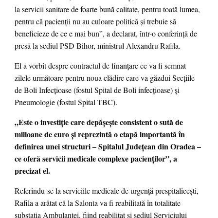
la servicii sanitare de foarte bună calitate, pentru toată lumea,
pentru că pacienţii nu au culoare politică şi trebuie să
beneficieze de ce e mai bun”, a declarat, într-o conferinţă de
presă la sediul PSD Bihor, ministrul Alexandru Rafila.
El a vorbit despre contractul de finanţare ce va fi semnat
zilele următoare pentru noua clădire care va găzdui Secţiile
de Boli Infecţioase (fostul Spital de Boli infecţioase) şi
Pneumologie (fostul Spital TBC).
„Este o investiţie care depăşeşte consistent o sută de
milioane de euro şi reprezintă o etapă importantă în
definirea unei structuri – Spitalul Judeţean din Oradea –
ce oferă servicii medicale complexe pacienţilor”, a
precizat el.
Referindu-se la serviciile medicale de urgenţă prespitaliceşti,
Rafila a arătat că la Salonta va fi reabilitată în totalitate
substaţia Ambulanţei, fiind reabilitat şi sediul Serviciului