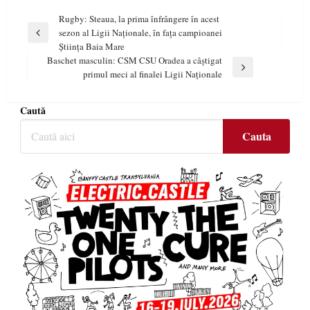
Navigare
Rugby: Steaua, la prima înfrângere în acest
sezon al Ligii Naţionale, în faţa campioanei
în
Previous
Ştiinţa Baia Mare
Post
articole
Baschet masculin: CSM CSU Oradea a câştigat
Next
primul meci al finalei Ligii Naţionale
Post
Caută
Cauta