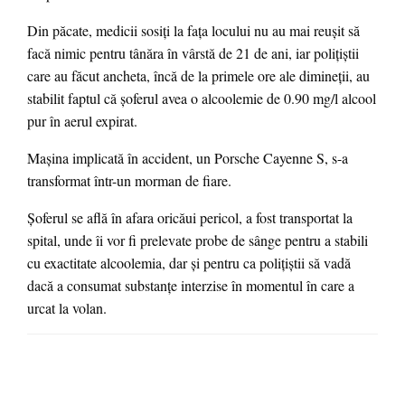
Din păcate, medicii sosiţi la faţa locului nu au mai reuşit să
facă nimic pentru tânăra în vârstă de 21 de ani, iar poliţiştii
care au făcut ancheta, încă de la primele ore ale dimineţii, au
stabilit faptul că şoferul avea o alcoolemie de 0.90 mg/l alcool
pur în aerul expirat.
Maşina implicată în accident, un Porsche Cayenne S, s-a
transformat într-un morman de fiare.
Şoferul se află în afara oricăui pericol, a fost transportat la
spital, unde îi vor fi prelevate probe de sânge pentru a stabili
cu exactitate alcoolemia, dar şi pentru ca poliţiştii să vadă
dacă a consumat substanţe interzise în momentul în care a
urcat la volan.
LEAVE A RESPONSE