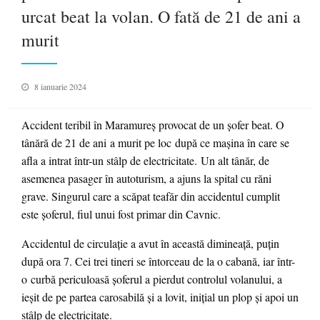
urcat beat la volan. O fată de 21 de ani a
murit
Posted
8 ianuarie 2024
on
Accident teribil în Maramureş provocat de un şofer beat. O
tânără de 21 de ani a murit pe loc după ce maşina în care se
afla a intrat într-un stâlp de electricitate. Un alt tânăr, de
asemenea pasager în autoturism, a ajuns la spital cu răni
grave. Singurul care a scăpat teafăr din accidentul cumplit
este şoferul, fiul unui fost primar din Cavnic.
Accidentul de circulaţie a avut în această dimineaţă, puţin
după ora 7. Cei trei tineri se întorceau de la o cabană, iar într-
o curbă periculoasă şoferul a pierdut controlul volanului, a
ieşit de pe partea carosabilă şi a lovit, iniţial un plop şi apoi un
stâlp de electricitate.