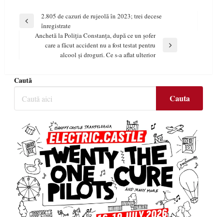
Navigare
2.805 de cazuri de rujeolă în 2023; trei decese
Previous
înregistrate
în
Post
Anchetă la Poliția Constanța, după ce un șofer
articole
care a făcut accident nu a fost testat pentru
Next
alcool și droguri. Ce s-a aflat ulterior
Post
Caută
Cauta